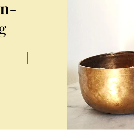
en
-
g