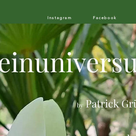
Instagram
Facebook
einunivers
Patrick
Gr
by