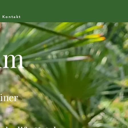
Kontakt
um
üne
r